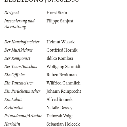
Dirigent
Horst Stein
Inszenierung und
Filippo Sanjust
Ausstattung
Der Haushofmeister
Helmut Wlasak
Der Musiklehrer
Gottfried Hornik
Der Komponist
Ildiko Komlosi
Der Tenor/Bacchus
Wolfgang Schmidt
Ein Offizier
Ruben Broitman
Ein Tanzmeister
Wilfried Gahmlich
Ein Perückenmacher
Johann Reinprecht
Ein Lakai
Alfred Šramek
Zerbinetta
Natalie Dessay
Primadonna/Ariadne
Deborah Voigt
Harlekin
Sebastian Holecek