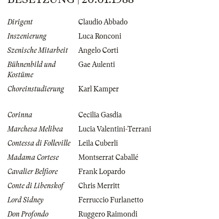
Dirigent
Claudio Abbado
Inszenierung
Luca Ronconi
Szenische Mitarbeit
Angelo Corti
Bühnenbild und
Gae Aulenti
Kostüme
Choreinstudierung
Karl Kamper
Corinna
Cecilia Gasdia
Marchesa Melibea
Lucia Valentini-Terrani
Contessa di Folleville
Leila Cuberli
Madama Cortese
Montserrat Caballé
Cavalier Belfiore
Frank Lopardo
Conte di Libenskof
Chris Merritt
Lord Sidney
Ferruccio Furlanetto
Don Profondo
Ruggero Raimondi