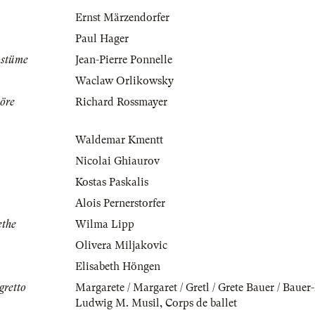
Ernst Märzendorfer
Paul Hager
ostüme
Jean-Pierre Ponnelle
Waclaw Orlikowsky
öre
Richard Rossmayer
Waldemar Kmentt
Nicolai Ghiaurov
Kostas Paskalis
Alois Pernerstorfer
ethe
Wilma Lipp
Olivera Miljakovic
Elisabeth Höngen
gretto
Margarete / Margaret / Gretl / Grete Bauer / Baue
Ludwig M. Musil
,
Corps de ballet