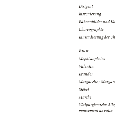
Dirigent
Inszenierung
Bühnenbilder und K
Choreographie
Einstudierung der Ch
Faust
Méphistophélès
Valentin
Brander
Marguerite / Margar
Siébel
Marthe
Walpurgisnacht: Alle
mouvement de valse