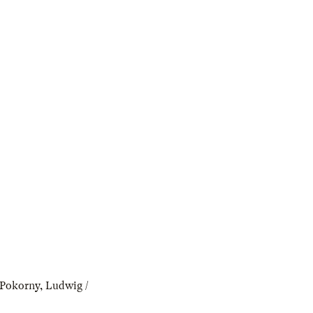
r-Pokorny
,
Ludwig /