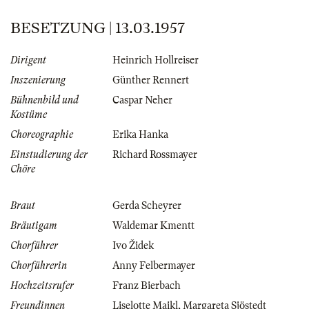
BESETZUNG | 13.03.1957
Dirigent
Heinrich Hollreiser
Inszenierung
Günther Rennert
Bühnenbild und
Caspar Neher
Kostüme
Choreographie
Erika Hanka
Einstudierung der
Richard Rossmayer
Chöre
Braut
Gerda Scheyrer
Bräutigam
Waldemar Kmentt
Chorführer
Ivo Židek
Chorführerin
Anny Felbermayer
Hochzeitsrufer
Franz Bierbach
Freundinnen
Liselotte Maikl
,
Margareta Sjöstedt