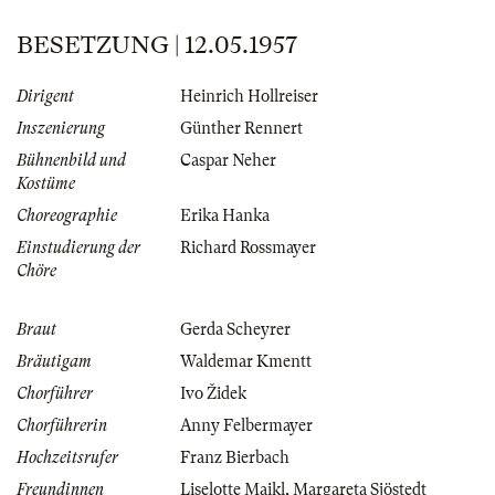
BESETZUNG | 12.05.1957
Dirigent
Heinrich Hollreiser
Inszenierung
Günther Rennert
Bühnenbild und
Caspar Neher
Kostüme
Choreographie
Erika Hanka
Einstudierung der
Richard Rossmayer
Chöre
Braut
Gerda Scheyrer
Bräutigam
Waldemar Kmentt
Chorführer
Ivo Židek
Chorführerin
Anny Felbermayer
Hochzeitsrufer
Franz Bierbach
Freundinnen
Liselotte Maikl
,
Margareta Sjöstedt