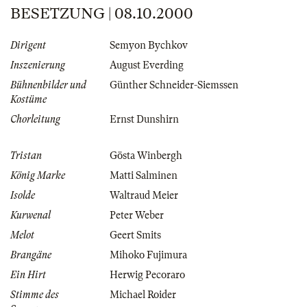
BESETZUNG | 08.10.2000
Dirigent
Semyon Bychkov
Inszenierung
August Everding
Bühnenbilder und
Günther Schneider-Siemssen
Kostüme
Chorleitung
Ernst Dunshirn
Tristan
Gösta Winbergh
König Marke
Matti Salminen
Isolde
Waltraud Meier
Kurwenal
Peter Weber
Melot
Geert Smits
Brangäne
Mihoko Fujimura
Ein Hirt
Herwig Pecoraro
Stimme des
Michael Roider