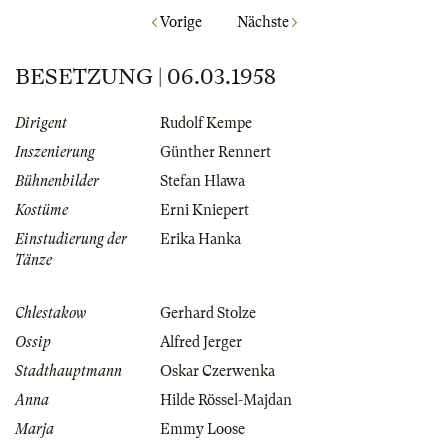
Vorige
Nächste
BESETZUNG | 06.03.1958
Dirigent
Rudolf Kempe
Inszenierung
Günther Rennert
Bühnenbilder
Stefan Hlawa
Kostüme
Erni Kniepert
Einstudierung der
Erika Hanka
Tänze
Chlestakow
Gerhard Stolze
Ossip
Alfred Jerger
Stadthauptmann
Oskar Czerwenka
Anna
Hilde Rössel-Majdan
Marja
Emmy Loose