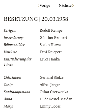
Vorige
Nächste
BESETZUNG | 20.03.1958
Dirigent
Rudolf Kempe
Inszenierung
Günther Rennert
Bühnenbilder
Stefan Hlawa
Kostüme
Erni Kniepert
Einstudierung der
Erika Hanka
Tänze
Chlestakow
Gerhard Stolze
Ossip
Alfred Jerger
Stadthauptmann
Oskar Czerwenka
Anna
Hilde Rössel-Majdan
Marja
Emmy Loose