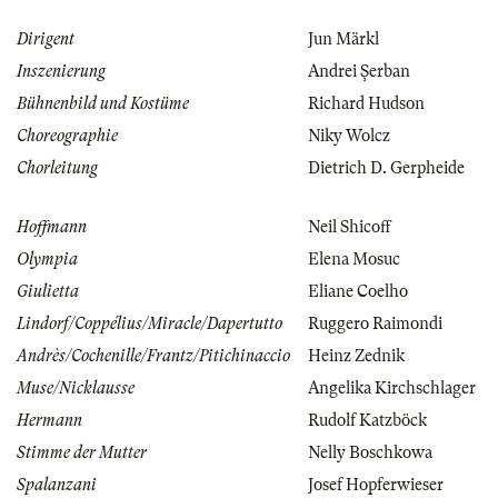
Dirigent
Jun Märkl
Inszenierung
Andrei Şerban
Bühnenbild und Kostüme
Richard Hudson
Choreographie
Niky Wolcz
Chorleitung
Dietrich D. Gerpheide
Hoffmann
Neil Shicoff
Olympia
Elena Mosuc
Giulietta
Eliane Coelho
Lindorf/Coppélius/Miracle/Dapertutto
Ruggero Raimondi
Andrès/Cochenille/Frantz/Pitichinaccio
Heinz Zednik
Muse/Nicklausse
Angelika Kirchschlager
Hermann
Rudolf Katzböck
Stimme der Mutter
Nelly Boschkowa
Spalanzani
Josef Hopferwieser