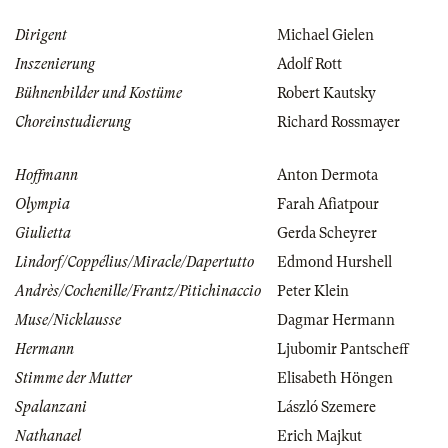
Dirigent
Michael Gielen
Inszenierung
Adolf Rott
Bühnenbilder und Kostüme
Robert Kautsky
Choreinstudierung
Richard Rossmayer
Hoffmann
Anton Dermota
Olympia
Farah Afiatpour
Giulietta
Gerda Scheyrer
Lindorf/Coppélius/Miracle/Dapertutto
Edmond Hurshell
Andrès/Cochenille/Frantz/Pitichinaccio
Peter Klein
Muse/Nicklausse
Dagmar Hermann
Hermann
Ljubomir Pantscheff
Stimme der Mutter
Elisabeth Höngen
Spalanzani
László Szemere
Nathanael
Erich Majkut