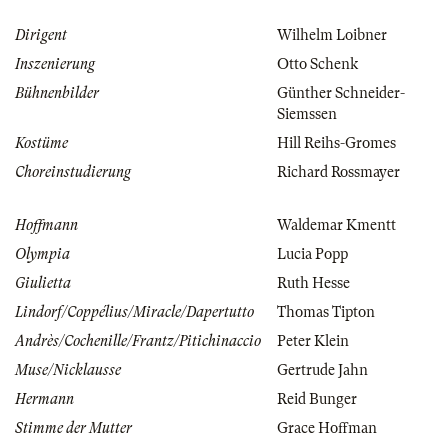
Dirigent
Wilhelm Loibner
Inszenierung
Otto Schenk
Bühnenbilder
Günther Schneider-
Siemssen
Kostüme
Hill Reihs-Gromes
Choreinstudierung
Richard Rossmayer
Hoffmann
Waldemar Kmentt
Olympia
Lucia Popp
Giulietta
Ruth Hesse
Lindorf/Coppélius/Miracle/Dapertutto
Thomas Tipton
Andrès/Cochenille/Frantz/Pitichinaccio
Peter Klein
Muse/Nicklausse
Gertrude Jahn
Hermann
Reid Bunger
Stimme der Mutter
Grace Hoffman