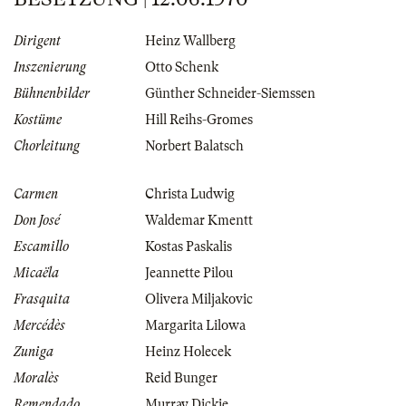
Dirigent
Heinz Wallberg
Inszenierung
Otto Schenk
Bühnenbilder
Günther Schneider-Siemssen
Kostüme
Hill Reihs-Gromes
Chorleitung
Norbert Balatsch
Carmen
Christa Ludwig
Don José
Waldemar Kmentt
Escamillo
Kostas Paskalis
Micaëla
Jeannette Pilou
Frasquita
Olivera Miljakovic
Mercédès
Margarita Lilowa
Zuniga
Heinz Holecek
Moralès
Reid Bunger
Remendado
Murray Dickie