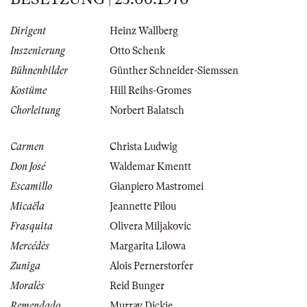
Dirigent
Heinz Wallberg
Inszenierung
Otto Schenk
Bühnenbilder
Günther Schneider-Siemssen
Kostüme
Hill Reihs-Gromes
Chorleitung
Norbert Balatsch
Carmen
Christa Ludwig
Don José
Waldemar Kmentt
Escamillo
Gianpiero Mastromei
Micaëla
Jeannette Pilou
Frasquita
Olivera Miljakovic
Mercédès
Margarita Lilowa
Zuniga
Alois Pernerstorfer
Moralès
Reid Bunger
Remendado
Murray Dickie