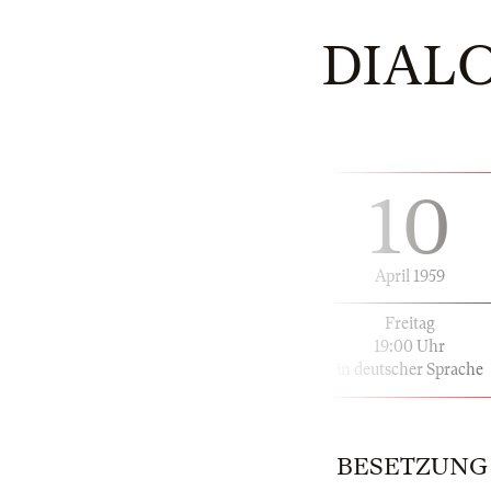
DIAL
10
April 1959
Freitag
19:00 Uhr
in deutscher Sprache
BESETZUNG |