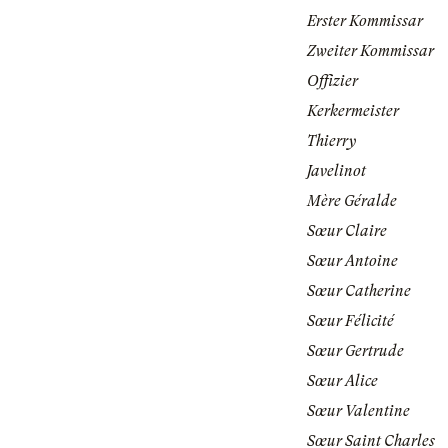
Erster Kommissar
Zweiter Kommissar
Offizier
Kerkermeister
Thierry
Javelinot
Mère Géralde
Sœur Claire
Sœur Antoine
Sœur Catherine
Sœur Félicité
Sœur Gertrude
Sœur Alice
Sœur Valentine
Sœur Saint Charles