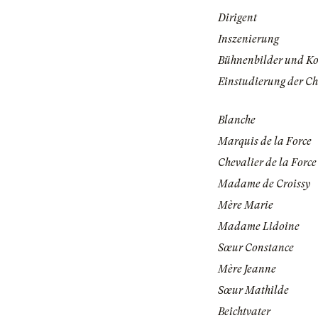
Dirigent
Inszenierung
Bühnenbilder und K
Einstudierung der Ch
Blanche
Marquis de la Force
Chevalier de la Force
Madame de Croissy
Mère Marie
Madame Lidoine
Sœur Constance
Mère Jeanne
Sœur Mathilde
Beichtvater