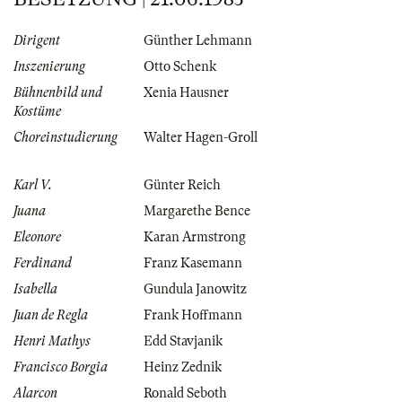
Dirigent
Günther Lehmann
Inszenierung
Otto Schenk
Bühnenbild und
Xenia Hausner
Kostüme
Choreinstudierung
Walter Hagen-Groll
Karl V.
Günter Reich
Juana
Margarethe Bence
Eleonore
Karan Armstrong
Ferdinand
Franz Kasemann
Isabella
Gundula Janowitz
Juan de Regla
Frank Hoffmann
Henri Mathys
Edd Stavjanik
Francisco Borgia
Heinz Zednik
Alarcon
Ronald Seboth