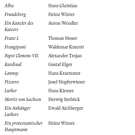
Alba
Hans Christian
Frundsberg
Heinz Winter
Ein Kanzler des
Anton Wendler
Kaisers
Franz I.
Thomas Moser
Frangipani
Waldemar Kmentt
Papst Clemens VII.
Alexander Trojan
Kardinal
Gustaf Elger
Lannoy
Hans Kraemmer
Pizarro
Josef Hopferwieser
Luther
Hans Kiemer
Moritz von Sachsen
Herwig Seeböck
Ein Anhänger
Ewald Aichberger
Luthers
Ein protestantischer
Heinz Winter
Hauptmann