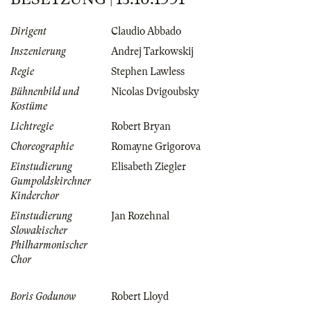
Dirigent
Claudio Abbado
Inszenierung
Andrej Tarkowskij
Regie
Stephen Lawless
Bühnenbild und
Nicolas Dvigoubsky
Kostüme
Lichtregie
Robert Bryan
Choreographie
Romayne Grigorova
Einstudierung
Elisabeth Ziegler
Gumpoldskirchner
Kinderchor
Einstudierung
Jan Rozehnal
Slowakischer
Philharmonischer
Chor
Boris Godunow
Robert Lloyd