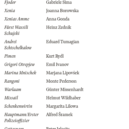
Fjodor
Gabriele Sima
Xenia
Joanna Borowska
Xenias Amme
Anna Gonda
Fürst Wassili
Heinz Zednik
Schujski
Andrei
Eduard Tumagian
Schtschelkalow
Pimen
Kurt Rydl
Grigori Otrepjew
Emil Ivanov
Marina Mnischek
Marjana Lipovšek
Rangoni
Monte Pederson
Warlaam
Günter Missenhardt
Missail
Helmut Wildhaber
Schenkenwirtin
Margarita Lilowa
Hauptmann/Erster
Alfred Šramek
Polizeioffizier