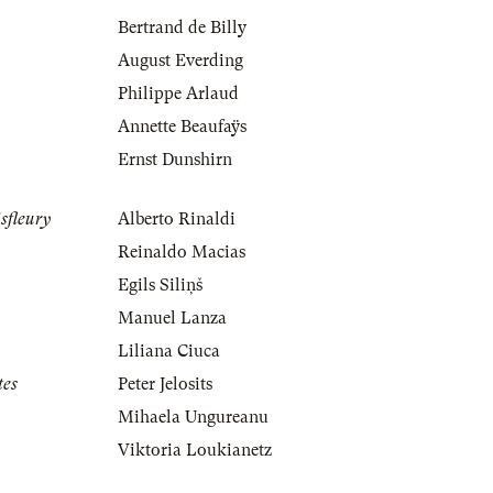
Bertrand de Billy
August Everding
Philippe Arlaud
Annette Beaufaÿs
Ernst Dunshirn
sfleury
Alberto Rinaldi
Reinaldo Macias
Egils Siliņš
Manuel Lanza
Liliana Ciuca
tes
Peter Jelosits
Mihaela Ungureanu
Viktoria Loukianetz