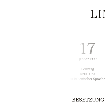
LI
17
Jänner 1999
Sonntag
18:00 Uhr
in italienischer Sprach
BESETZUNG |