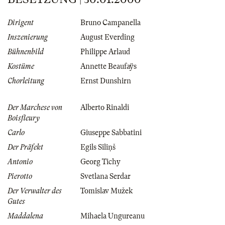
Dirigent
Bruno Campanella
Inszenierung
August Everding
Bühnenbild
Philippe Arlaud
Kostüme
Annette Beaufaÿs
Chorleitung
Ernst Dunshirn
Der Marchese von
Alberto Rinaldi
Boisfleury
Carlo
Giuseppe Sabbatini
Der Präfekt
Egils Siliņš
Antonio
Georg Tichy
Pierotto
Svetlana Serdar
Der Verwalter des
Tomislav Mužek
Gutes
Maddalena
Mihaela Ungureanu