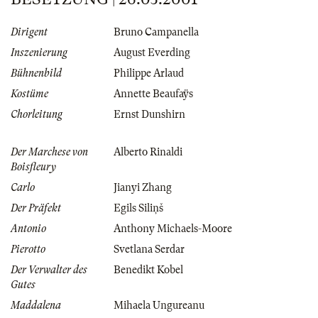
Dirigent
Bruno Campanella
Inszenierung
August Everding
Bühnenbild
Philippe Arlaud
Kostüme
Annette Beaufaÿs
Chorleitung
Ernst Dunshirn
Der Marchese von
Alberto Rinaldi
Boisfleury
Carlo
Jianyi Zhang
Der Präfekt
Egils Siliņš
Antonio
Anthony Michaels-Moore
Pierotto
Svetlana Serdar
Der Verwalter des
Benedikt Kobel
Gutes
Maddalena
Mihaela Ungureanu