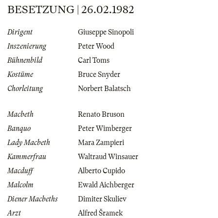
BESETZUNG | 26.02.1982
Dirigent
Giuseppe Sinopoli
Inszenierung
Peter Wood
Bühnenbild
Carl Toms
Kostüme
Bruce Snyder
Chorleitung
Norbert Balatsch
Macbeth
Renato Bruson
Banquo
Peter Wimberger
Lady Macbeth
Mara Zampieri
Kammerfrau
Waltraud Winsauer
Macduff
Alberto Cupido
Malcolm
Ewald Aichberger
Diener Macbeths
Dimiter Skuliev
Arzt
Alfred Šramek