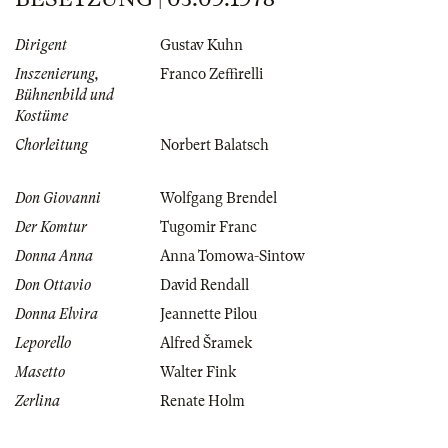
Dirigent
Gustav Kuhn
Inszenierung,
Franco Zeffirelli
Bühnenbild und
Kostüme
Chorleitung
Norbert Balatsch
Don Giovanni
Wolfgang Brendel
Der Komtur
Tugomir Franc
Donna Anna
Anna Tomowa-Sintow
Don Ottavio
David Rendall
Donna Elvira
Jeannette Pilou
Leporello
Alfred Šramek
Masetto
Walter Fink
Zerlina
Renate Holm