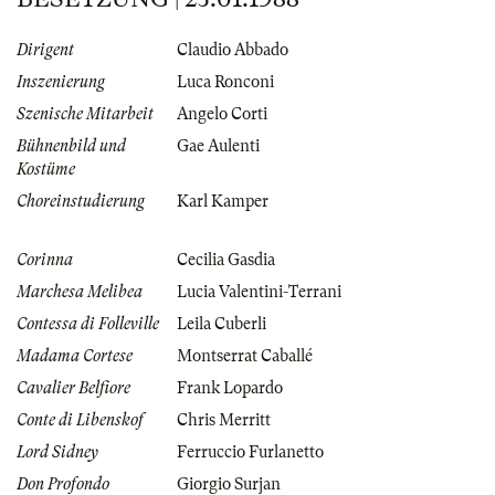
Dirigent
Claudio Abbado
Inszenierung
Luca Ronconi
Szenische Mitarbeit
Angelo Corti
Bühnenbild und
Gae Aulenti
Kostüme
Choreinstudierung
Karl Kamper
Corinna
Cecilia Gasdia
Marchesa Melibea
Lucia Valentini-Terrani
Contessa di Folleville
Leila Cuberli
Madama Cortese
Montserrat Caballé
Cavalier Belfiore
Frank Lopardo
Conte di Libenskof
Chris Merritt
Lord Sidney
Ferruccio Furlanetto
Don Profondo
Giorgio Surjan