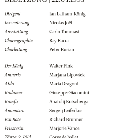
Dirigent
Jan Latham-König
Inszenierung
Nicolas Joël
Ausstattung
Carlo Tommasi
Choreographie
Ray Barra
Chorleitung
Peter Burian
Der König
Walter Fink
Amneris
Marjana Lipovšek
Aida
Maria Dragoni
Radames
Giuseppe Giacomini
Ramfis
Anatolij Kotscherga
Amonasro
Sergeij Leiferkus
Ein Bote
Richard Brunner
Priesterin
Marjorie Vance
Tänze: 2. Bild
Corps de ballet