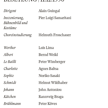
Dirigent
Alain Guingal
Inszenierung,
Pier Luigi Samaritani
Bühnenbild und
Kostüme
Choreinstudierung
Helmuth Froschauer
Werther
Luis Lima
Albert
Bernd Weikl
Le Bailli
Peter Wimberger
Charlotte
Agnes Baltsa
Sophie
Noriko Sasaki
Schmidt
Helmut Wildhaber
Johann
John Antoniou
Kätchen
Rannveig Braga
Brühlmann
Peter Köves