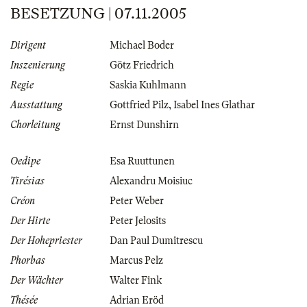
BESETZUNG | 07.11.2005
Dirigent
Michael Boder
Inszenierung
Götz Friedrich
Regie
Saskia Kuhlmann
Ausstattung
Gottfried Pilz
,
Isabel Ines Glathar
Chorleitung
Ernst Dunshirn
Oedipe
Esa Ruuttunen
Tirésias
Alexandru Moisiuc
Créon
Peter Weber
Der Hirte
Peter Jelosits
Der Hohepriester
Dan Paul Dumitrescu
Phorbas
Marcus Pelz
Der Wächter
Walter Fink
Thésée
Adrian Eröd