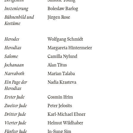
Dirigentin
Simone Young
Inszenierung
Boleslaw Barlog
Bühnenbild und
Jürgen Rose
Kostüme
Herodes
Wolfgang Schmidt
Herodias
Margareta Hintermeier
Salome
Camilla Nylund
Jochanaan
Alan Titus
Narraboth
Marian Talaba
Ein Page der
Nadia Krasteva
Herodias
Erster Jude
Cosmin Ifrim
Zweiter Jude
Peter Jelosits
Dritter Jude
Karl-Michael Ebner
Vierter Jude
Helmut Wildhaber
Fünfter Jude
In-Sung Sim