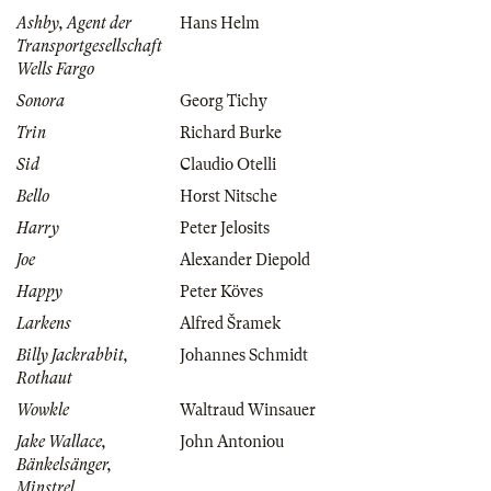
Ashby, Agent der
Hans Helm
Transportgesellschaft
Wells Fargo
Sonora
Georg Tichy
Trin
Richard Burke
Sid
Claudio Otelli
Bello
Horst Nitsche
Harry
Peter Jelosits
Joe
Alexander Diepold
Happy
Peter Köves
Larkens
Alfred Šramek
Billy Jackrabbit,
Johannes Schmidt
Rothaut
Wowkle
Waltraud Winsauer
Jake Wallace,
John Antoniou
Bänkelsänger,
Minstrel