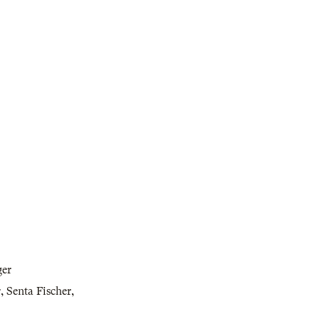
ger
r
,
Senta Fischer
,