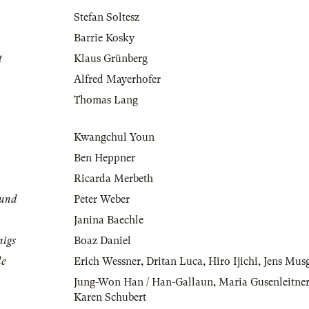
Stefan Soltesz
Barrie Kosky
t
Klaus Grünberg
Alfred Mayerhofer
Thomas Lang
Kwangchul Youn
Ben Heppner
Ricarda Merbeth
mund
Peter Weber
Janina Baechle
nigs
Boaz Daniel
le
Erich Wessner
,
Dritan Luca
,
Hiro Ijichi
,
Jens Mus
Jung-Won Han / Han-Gallaun
,
Maria Gusenleitne
Karen Schubert