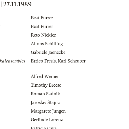
27.11.1989
Beat Furrer
g
Beat Furrer
Reto Nickler
Alfons Schilling
Gabriele Jaenecke
okalensembles
Errico Fresis
,
Karl Scheuber
Alfred Werner
Timothy Breese
Roman Sadnik
Jaroslav Štajnc
Margarete Jungen
Gerlinde Lorenz
Patricia Caya