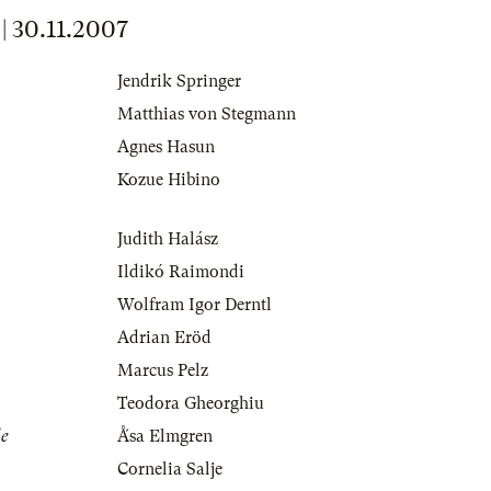
30.11.2007
Jendrik Springer
Matthias von Stegmann
Agnes Hasun
Kozue Hibino
Judith Halász
Ildikó Raimondi
Wolfram Igor Derntl
Adrian Eröd
Marcus Pelz
Teodora Gheorghiu
de
Ǻsa Elmgren
Cornelia Salje