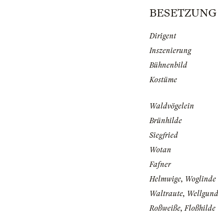
BESETZUNG | 
Dirigent
Inszenierung
Bühnenbild
Kostüme
Waldvögelein
Brünhilde
Siegfried
Wotan
Fafner
Helmwige, Woglinde
Waltraute, Wellgun
Roßweiße, Floßhilde