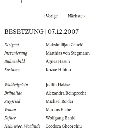
Vorige
Nächste
BESETZUNG | 07.12.2007
Dirigent
Maksimilijan Cenčić
Inszenierung
Matthias von Stegmann
Bühnenbild
Agnes Hasun
Kostüme
Kozue Hibino
Waldvögelein
Judith Halász
Brünhilde
Alexandra Reinprecht
Siegfried
Michael Roider
Wotan
Markus Eiche
Fafner
Wolfgang Bankl
Helmwige, Woglinde
Teodora Gheorghiu