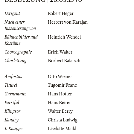
Dirigent
Robert Heger
Nach einer
Herbert von Karajan
Inszenierung von
Bühnenbilder und
Heinrich Wendel
Kostüme
Choreographie
Erich Walter
Chorleitung
Norbert Balatsch
Amfortas
Otto Wiener
Titurel
Tugomir Franc
Gurnemanz
Hans Hotter
Parsifal
Hans Beirer
Klingsor
Walter Berry
Kundry
Christa Ludwig
1. Knappe
Liselotte Maikl