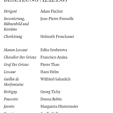
Dirigent
Adam Fischer
Inszenierung,
Jean-Pierre Ponnelle
Bühnenbild und
Kostüme
Chorleitung
Helmuth Froschauer
Manon Lescaut
Edita Gruberova
Chevalier Des Grieux
Francisco Araiza
Graf Des Grieux
Pierre Thau
Lescaut
Hans Helm
Guillot de
Wilfried Gahmlich
Morfontaine
Brétigny
Georg Tichy
Poussette
Donna Robin
Javotte
Margareta Hintermeier