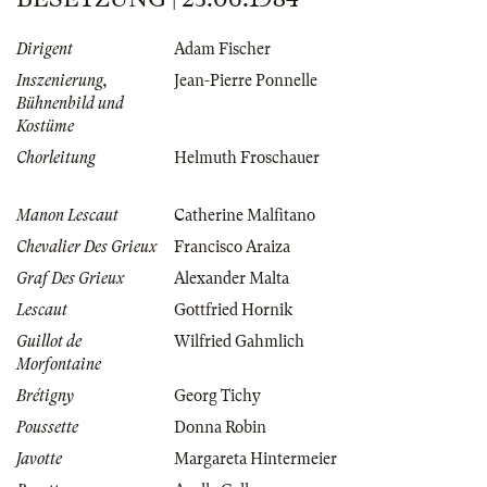
Dirigent
Adam Fischer
Inszenierung,
Jean-Pierre Ponnelle
Bühnenbild und
Kostüme
Chorleitung
Helmuth Froschauer
Manon Lescaut
Catherine Malfitano
Chevalier Des Grieux
Francisco Araiza
Graf Des Grieux
Alexander Malta
Lescaut
Gottfried Hornik
Guillot de
Wilfried Gahmlich
Morfontaine
Brétigny
Georg Tichy
Poussette
Donna Robin
Javotte
Margareta Hintermeier