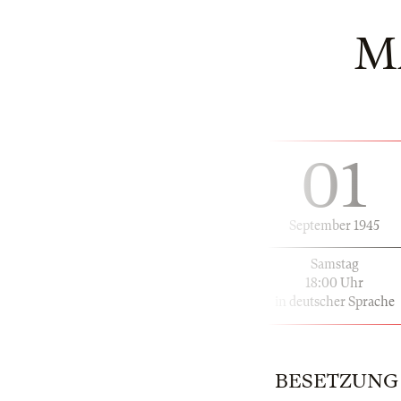
M
01
September 1945
Samstag
18:00 Uhr
in deutscher Sprache
BESETZUNG | 