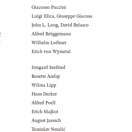
Giacomo Puccini
Luigi Illica
,
Giuseppe Giacosa
John L. Long
,
David Belasco
g
Alfred Brüggemann
g
Wilhelm Loibner
Erich von Wymetal
Irmgard Seefried
Rosette Anday
Wilma Lipp
Hans Decker
Alfred Poell
Erich Majkut
August Jaresch
Tomislav Neralić