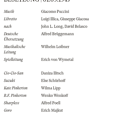
Musik
Giacomo Puccini
Libretto
Luigi Illica
,
Giuseppe Giacosa
nach
John L. Long
,
David Belasco
Deutsche
Alfred Brüggemann
Übersetzung
Musikalische
Wilhelm Loibner
Leitung
Spielleitung
Erich von Wymetal
Cio-Cio-San
Daniza Ilitsch
Suzuki
Else Schürhoff
Kate Pinkerton
Wilma Lipp
B.F. Pinkerton
Wenko Wenkoff
Sharpless
Alfred Poell
Goro
Erich Majkut