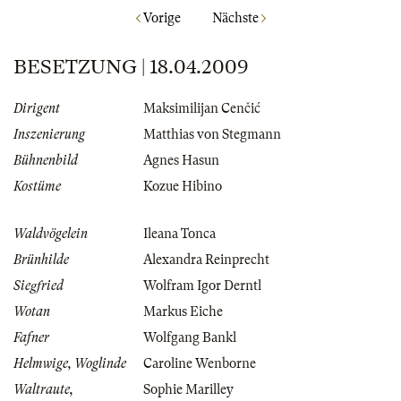
Vorige
Nächste
BESETZUNG | 18.04.2009
Dirigent
Maksimilijan Cenčić
Inszenierung
Matthias von Stegmann
Bühnenbild
Agnes Hasun
Kostüme
Kozue Hibino
Waldvögelein
Ileana Tonca
Brünhilde
Alexandra Reinprecht
Siegfried
Wolfram Igor Derntl
Wotan
Markus Eiche
Fafner
Wolfgang Bankl
Helmwige, Woglinde
Caroline Wenborne
Waltraute,
Sophie Marilley