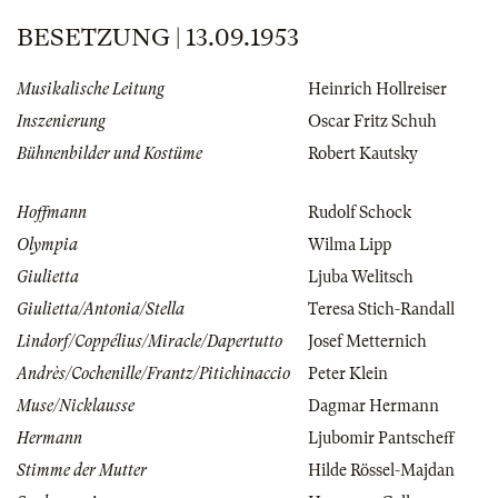
BESETZUNG | 13.09.1953
Musikalische Leitung
Heinrich Hollreiser
Inszenierung
Oscar Fritz Schuh
Bühnenbilder und Kostüme
Robert Kautsky
Hoffmann
Rudolf Schock
Olympia
Wilma Lipp
Giulietta
Ljuba Welitsch
Giulietta/Antonia/Stella
Teresa Stich-Randall
Lindorf/Coppélius/Miracle/Dapertutto
Josef Metternich
Andrès/Cochenille/Frantz/Pitichinaccio
Peter Klein
Muse/Nicklausse
Dagmar Hermann
Hermann
Ljubomir Pantscheff
Stimme der Mutter
Hilde Rössel-Majdan