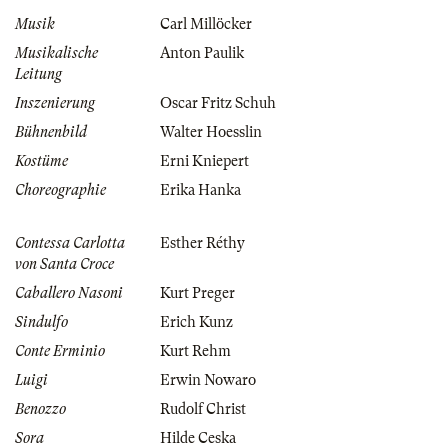
Musik
Carl Millöcker
Musikalische
Anton Paulik
Leitung
Inszenierung
Oscar Fritz Schuh
Bühnenbild
Walter Hoesslin
Kostüme
Erni Kniepert
Choreographie
Erika Hanka
Contessa Carlotta
Esther Réthy
von Santa Croce
Caballero Nasoni
Kurt Preger
Sindulfo
Erich Kunz
Conte Erminio
Kurt Rehm
Luigi
Erwin Nowaro
Benozzo
Rudolf Christ
Sora
Hilde Ceska