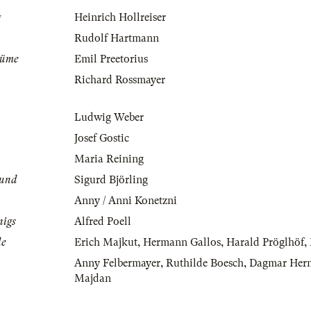
g
Heinrich Hollreiser
Rudolf Hartmann
tüme
Emil Preetorius
Richard Rossmayer
Ludwig Weber
Josef Gostic
Maria Reining
mund
Sigurd Björling
Anny / Anni Konetzni
nigs
Alfred Poell
le
Erich Majkut
,
Hermann Gallos
,
Harald Pröglhöf
,
Anny Felbermayer
,
Ruthilde Boesch
,
Dagmar Her
Majdan