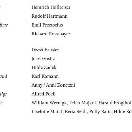
g
Heinrich Hollreiser
Rudolf Hartmann
tüme
Emil Preetorius
Richard Rossmayer
Dezső Ernster
Josef Gostic
Hilde Zadek
mund
Karl Kamann
Anny / Anni Konetzni
nigs
Alfred Poell
le
William Wernigk
,
Erich Majkut
,
Harald Pröglhöf
Liselotte Maikl
,
Berta Seidl
,
Polly Batic
,
Hilde Rö