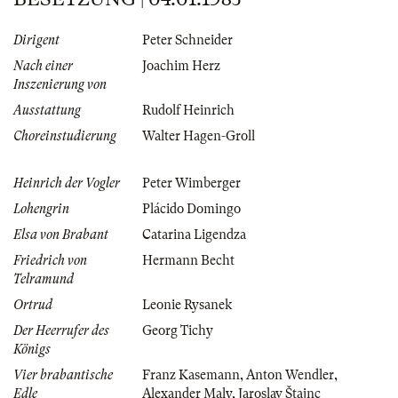
Dirigent
Peter Schneider
Nach einer
Joachim Herz
Inszenierung von
Ausstattung
Rudolf Heinrich
Choreinstudierung
Walter Hagen-Groll
Heinrich der Vogler
Peter Wimberger
Lohengrin
Plácido Domingo
Elsa von Brabant
Catarina Ligendza
Friedrich von
Hermann Becht
Telramund
Ortrud
Leonie Rysanek
Der Heerrufer des
Georg Tichy
Königs
Vier brabantische
Franz Kasemann
,
Anton Wendler
,
Edle
Alexander Maly
,
Jaroslav Štajnc