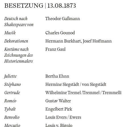
BESETZUNG | 13.08.1873
Deutsch nach
Theodor Gaßmann
Shakespeare von
Musik
Charles Gounod
Dekorationen
Hermann Burkhart
,
Josef Hoffmann
Kostüme nach
Franz Gaul
Zeichnungen des
Historienmalers
Juliette
Bertha Ehnn
Stéphano
Hermine Siegstädt / von Siegstädt
Gertrude
Wilhelmine Tremel /Tremmel / Tremmelli
Roméo
Gustav Walter
Tybalt
Engelbert Pirk
Benvolio
Louis Evers / Ewers
Mercutio
Louis v. Bignio