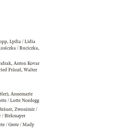
Kopp
,
Lydia / Lidia
Rusiczka / Ruciczka
,
ndrak
,
Anton Kovar
ried Fränzl
,
Walter
ler)
,
Annemarie
otte / Lotte Nordegg
Bräuer
,
Zwonimir /
r / Birkmayer
te / Grete / Mady