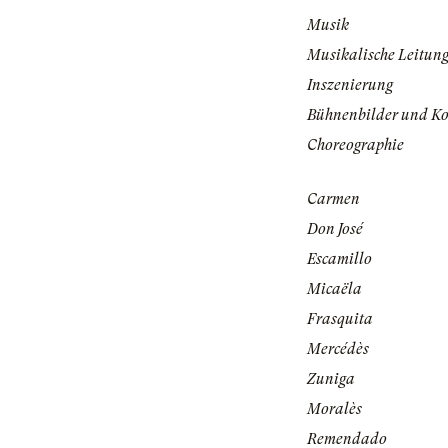
Musik
Musikalische Leitun
Inszenierung
Bühnenbilder und K
Choreographie
Carmen
Don José
Escamillo
Micaëla
Frasquita
Mercédès
Zuniga
Moralès
Remendado