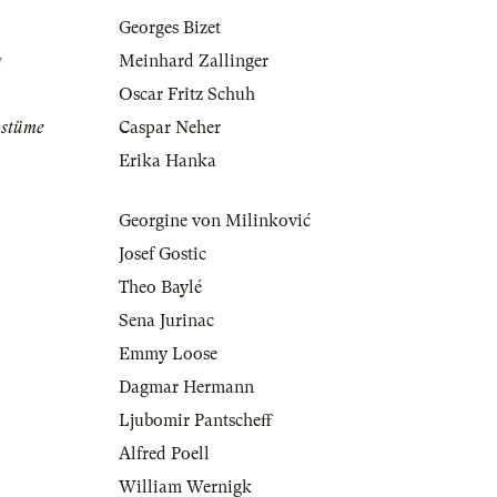
Georges Bizet
g
Meinhard Zallinger
Oscar Fritz Schuh
ostüme
Caspar Neher
Erika Hanka
Georgine von Milinković
Josef Gostic
Theo Baylé
Sena Jurinac
Emmy Loose
Dagmar Hermann
Ljubomir Pantscheff
Alfred Poell
William Wernigk