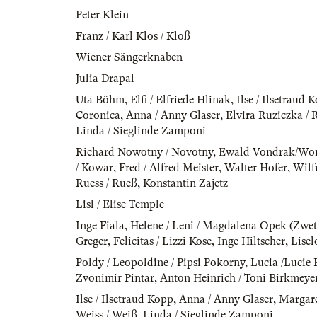
Peter Klein
Franz / Karl Klos / Kloß
Wiener Sängerknaben
Julia Drapal
Uta Böhm
,
Elfi / Elfriede Hlinak
,
Ilse / Ilsetraud 
Coronica
,
Anna / Anny Glaser
,
Elvira Ruziczka / 
Linda / Sieglinde Zamponi
Richard Nowotny / Novotny
,
Ewald Vondrak/Wo
/ Kowar
,
Fred / Alfred Meister
,
Walter Hofer
,
Wilf
Ruess / Rueß
,
Konstantin Zajetz
Lisl / Elise Temple
Inge Fiala
,
Helene / Leni / Magdalena Opek (Zwett
Greger
,
Felicitas / Lizzi Kose
,
Inge Hiltscher
,
Lisel
Poldy / Leopoldine / Pipsi Pokorny
,
Lucia /Lucie 
Zvonimir Pintar
,
Anton Heinrich / Toni Birkmeye
Ilse / Ilsetraud Kopp
,
Anna / Anny Glaser
,
Margare
Weiss / Weiß
,
Linda / Sieglinde Zamponi