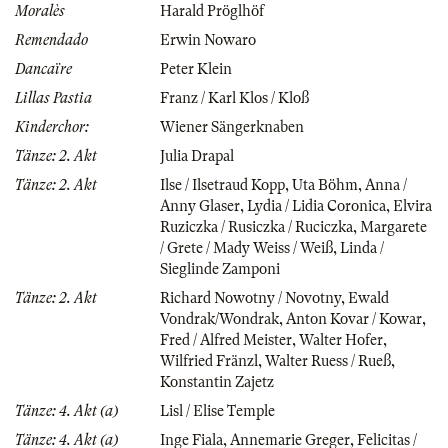
Moralès
Harald Pröglhöf
Remendado
Erwin Nowaro
Dancaïre
Peter Klein
Lillas Pastia
Franz / Karl Klos / Kloß
Kinderchor:
Wiener Sängerknaben
Tänze: 2. Akt
Julia Drapal
Tänze: 2. Akt
Ilse / Ilsetraud Kopp
,
Uta Böhm
,
Anna /
Anny Glaser
,
Lydia / Lidia Coronica
,
Elvira
Ruziczka / Rusiczka / Ruciczka
,
Margarete
/ Grete / Mady Weiss / Weiß
,
Linda /
Sieglinde Zamponi
Tänze: 2. Akt
Richard Nowotny / Novotny
,
Ewald
Vondrak/Wondrak
,
Anton Kovar / Kowar
,
Fred / Alfred Meister
,
Walter Hofer
,
Wilfried Fränzl
,
Walter Ruess / Rueß
,
Konstantin Zajetz
Tänze: 4. Akt (a)
Lisl / Elise Temple
Tänze: 4. Akt (a)
Inge Fiala
,
Annemarie Greger
,
Felicitas /