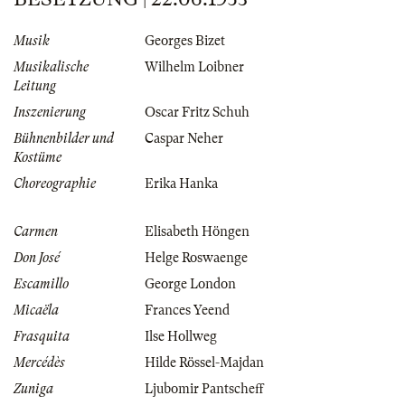
Musik
Georges Bizet
Musikalische
Wilhelm Loibner
Leitung
Inszenierung
Oscar Fritz Schuh
Bühnenbilder und
Caspar Neher
Kostüme
Choreographie
Erika Hanka
Carmen
Elisabeth Höngen
Don José
Helge Roswaenge
Escamillo
George London
Micaëla
Frances Yeend
Frasquita
Ilse Hollweg
Mercédès
Hilde Rössel-Majdan
Zuniga
Ljubomir Pantscheff