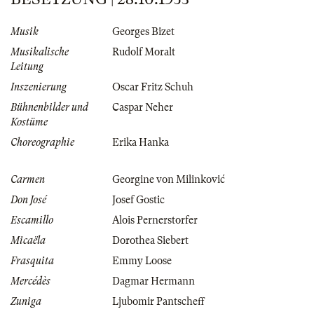
Musik
Georges Bizet
Musikalische
Rudolf Moralt
Leitung
Inszenierung
Oscar Fritz Schuh
Bühnenbilder und
Caspar Neher
Kostüme
Choreographie
Erika Hanka
Carmen
Georgine von Milinković
Don José
Josef Gostic
Escamillo
Alois Pernerstorfer
Micaëla
Dorothea Siebert
Frasquita
Emmy Loose
Mercédès
Dagmar Hermann
Zuniga
Ljubomir Pantscheff