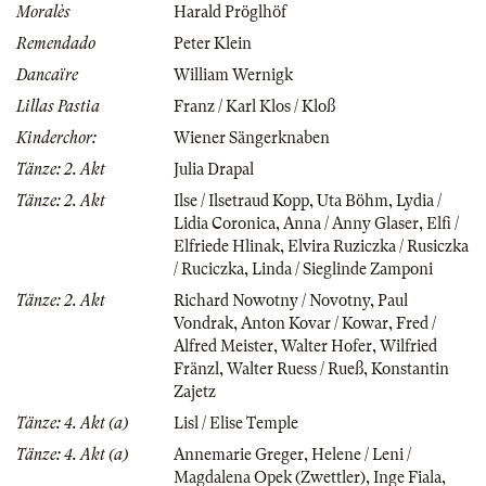
Moralès
Harald Pröglhöf
Remendado
Peter Klein
Dancaïre
William Wernigk
Lillas Pastia
Franz / Karl Klos / Kloß
Kinderchor:
Wiener Sängerknaben
Tänze: 2. Akt
Julia Drapal
Tänze: 2. Akt
Ilse / Ilsetraud Kopp
,
Uta Böhm
,
Lydia /
Lidia Coronica
,
Anna / Anny Glaser
,
Elfi /
Elfriede Hlinak
,
Elvira Ruziczka / Rusiczka
/ Ruciczka
,
Linda / Sieglinde Zamponi
Tänze: 2. Akt
Richard Nowotny / Novotny
,
Paul
Vondrak
,
Anton Kovar / Kowar
,
Fred /
Alfred Meister
,
Walter Hofer
,
Wilfried
Fränzl
,
Walter Ruess / Rueß
,
Konstantin
Zajetz
Tänze: 4. Akt (a)
Lisl / Elise Temple
Tänze: 4. Akt (a)
Annemarie Greger
,
Helene / Leni /
Magdalena Opek (Zwettler)
,
Inge Fiala
,