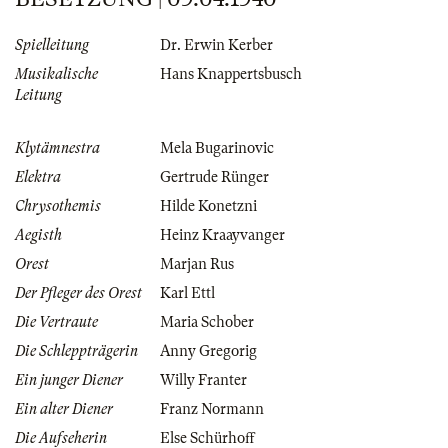
Spielleitung
Dr. Erwin Kerber
Musikalische
Hans Knappertsbusch
Leitung
Klytämnestra
Mela Bugarinovic
Elektra
Gertrude Rünger
Chrysothemis
Hilde Konetzni
Aegisth
Heinz Kraayvanger
Orest
Marjan Rus
Der Pfleger des Orest
Karl Ettl
Die Vertraute
Maria Schober
Die Schleppträgerin
Anny Gregorig
Ein junger Diener
Willy Franter
Ein alter Diener
Franz Normann
Die Aufseherin
Else Schürhoff