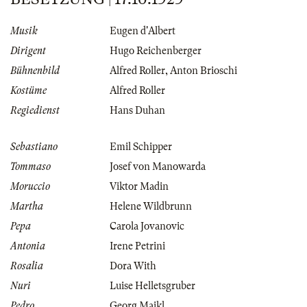
Musik
Eugen d'Albert
Dirigent
Hugo Reichenberger
Bühnenbild
Alfred Roller
,
Anton Brioschi
Kostüme
Alfred Roller
Regiedienst
Hans Duhan
Sebastiano
Emil Schipper
Tommaso
Josef von Manowarda
Moruccio
Viktor Madin
Martha
Helene Wildbrunn
Pepa
Carola Jovanovic
Antonia
Irene Petrini
Rosalia
Dora With
Nuri
Luise Helletsgruber
Pedro
Georg Maikl