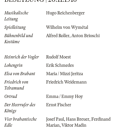
Musikalische
Hugo Reichenberger
Leitung
Spielleitung
Wilhelm von Wymétal
Bühnenbild und
Alfred Roller
,
Anton Brioschi
Kostüme
Heinrich der Vogler
Rudolf Moest
Lohengrin
Erik Schmedes
Elsa von Brabant
Maria / Mizzi Jeritza
Friedrich von
Friedrich Weidemann
Telramund
Ortrud
Emma / Emmy Hoy
Der Heerrufer des
Ernst Fischer
Königs
Vier brabantische
Josef Paul
,
Hans Breuer
,
Ferdinand
Edle
Marian
,
Viktor Madin