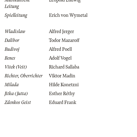
Musikalische
Leopold Ludwig
Leitung
Spielleitung
Erich von Wymetal
Wladislaw
Alfred Jerger
Dalibor
Todor Mazaroff
Budivoj
Alfred Poell
Benes
Adolf Vogel
Vitek (Veit)
Richard Sallaba
Richter, Oberrichter
Viktor Madin
Milada
Hilde Konetzni
Jitka (Jutta)
Esther Réthy
Zdenkos Geist
Eduard Frank